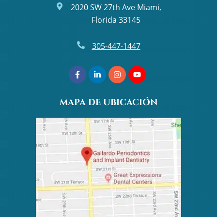
2020 SW 27th Ave Miami,
Florida 33145
305-447-1447
Facebook
Linkedin
Instagram
Youtube
(opens
(opens
(opens
(opens
MAPA DE UBICACIÓN
in
in
in
in
a
a
a
a
new
new
new
new
tab)
tab)
tab)
tab)