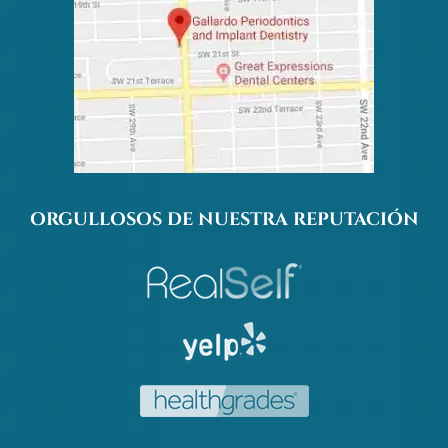
tab)
tab)
tab)
tab)
ORGULLOSOS DE NUESTRA REPUTACIÓN