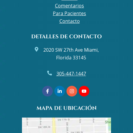
Comentarios
Para Pacientes
Contacto
DETALLES DE CONTACTO
2020 SW 27th Ave Miami,
Florida 33145
305-447-1447
Facebook
Linkedin
Instagram
Youtube
(opens
(opens
(opens
(opens
MAPA DE UBICACIÓN
in
in
in
in
a
a
a
a
new
new
new
new